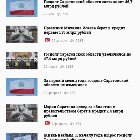
Госдолг Саратовской области составляет 46,7
млрд рублей
22 мая
398
Преемник Михаила Исаева берет в кредит
первые 1,75 млрд рублей
22 апреля
2963
Госдолг Саратовской области увеличился до
47,4 млрд рублей
21 марта
1168
За первый месяц года госдолг Саратовской
области не изменился
20 февраля
665
Мэрия Саратова вслед за областным
правительством берет в кредит 2,4 млрд
рублей
9 февраля
689
Жизнь взаймы. К началу года вырос госдолг
Саратовской области