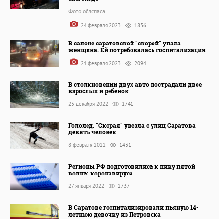
Фото облспаса
24 февраля 2023
1836
В салоне саратовской "скорой" упала
женщина. Ей потребовалась госпитализация
21 февраля 2023
2094
В столкновении двух авто пострадали двое
взрослых и ребенок
25 декабря 2022
1741
Гололед. "Скорая" увезла с улиц Саратова
девять человек
8 февраля 2022
1431
Регионы РФ подготовились к пику пятой
волны коронавируса
27 января 2022
2737
В Саратове госпитализировали пьяную 14-
летнюю девочку из Петровска