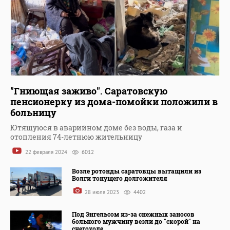
"Гниющая заживо". Саратовскую
пенсионерку из дома-помойки положили в
больницу
Ютящуюся в аварийном доме без воды, газа и
отопления 74-летнюю жительницу
22 февраля 2024
6012
Возле ротонды саратовцы вытащили из
Волги тонущего долгожителя
28 июля 2023
4402
Под Энгельсом из-за снежных заносов
больного мужчину везли до "скорой" на
снегоходе