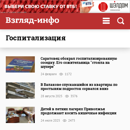
госпитализация
Саратовец обокрал госпитализированную
соседку. Его сожительница "стояла на
шухере"
24 февраля
1172
В Балакове спускавшийся из квартиры по
простыням подросток сорвался вниз
28 августа 2025
3576
Детей в летних лагерях Приволжья
продолжают косить кишечные инфекции
24 июля 2025
2475