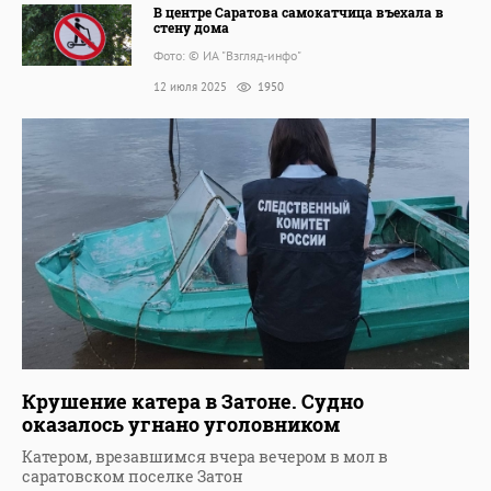
В центре Саратова самокатчица въехала в
стену дома
Фото: © ИА "Взгляд-инфо"
12 июля 2025
1950
Крушение катера в Затоне. Судно
оказалось угнано уголовником
Катером, врезавшимся вчера вечером в мол в
саратовском поселке Затон