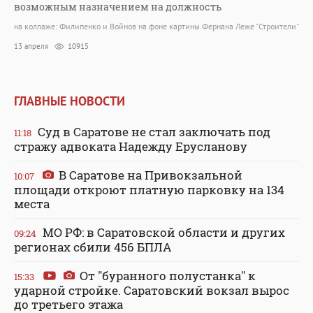
возможным назначением на должность
на коллаже: Филипенко и Войнов на фоне картины Фернана Леже "Строители"
13 апреля
10915
ГЛАВНЫЕ НОВОСТИ
Суд в Саратове не стал заключать под
11:18
стражу адвоката Надежду Ерусланову
В Саратове на Привокзальной
10:07
площади откроют платную парковку на 134
места
МО РФ: в Саратовской области и других
09:24
регионах сбили 456 БПЛА
От "буранного полустанка" к
15:33
ударной стройке. Саратовский вокзал вырос
до третьего этажа