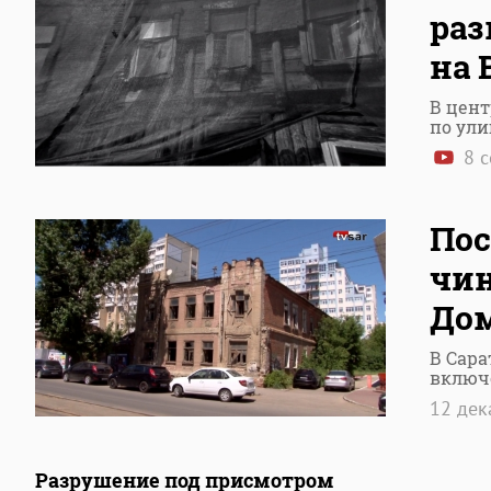
ра
на 
В цент
по ули
8 с
Пос
чин
Дом
В Сара
включ
12 де
Разрушение под присмотром