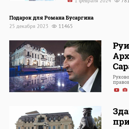
1 февраля 2024
78
Подарок для Романа Бусаргина
25 декабря 2023
11465
Ру
Арх
Сар
Руково
право
Зда
при