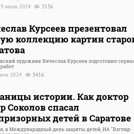
9 июля 2024
3536
еслав Курсеев презентовал
ую коллекцию картин старо
атова
вский художник Вячеслав Курсеев подготовил серию
 работ
юня 2024
3416
аницы истории. Как доктор
р Соколов спасал
призорных детей в Саратове
я, в Международный день защиты детей, ИА "Взгляд-