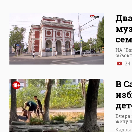
Два
муз
сем
ИА "Вз
объек
24
В С
изб
дет
Вчера 
жену н
Кадры 