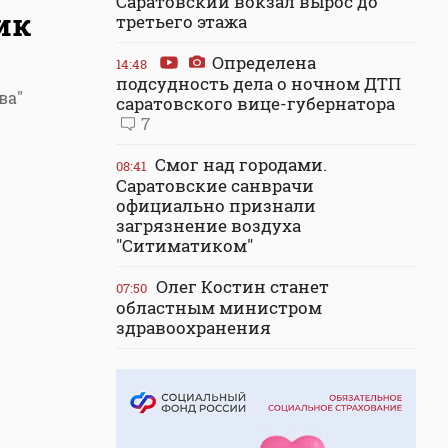
Саратовский вокзал вырос до
ик
третьего этажа
Определена
14:48
подсудность дела о ночном ДТП
ва"
саратовского вице-губернатора
7
Смог над городами.
08:41
Саратовские санврачи
официально признали
загрязнение воздуха
"Ситиматиком"
Олег Костин станет
07:50
областным министром
здравоохранения