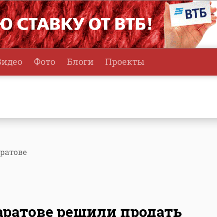
Видео
Фото
Блоги
Проекты
аратове
аратове решили продать