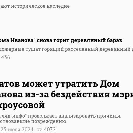
жают историческое наследие
Дома Иванова" снова горит деревянный барак
е пожарные тушат горящий расселенный деревянный 
1436
атов может утратить Дом
нова из-за бездействия мэр
кроусовой
гляд-инфо" продолжает анализировать причины,
бствовавшие повреждению
25 июля 2024
4072