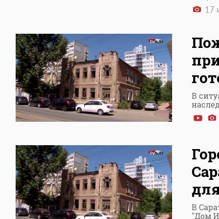
17 
Пож
при
гот
В ситу
наслед
Гор
Сар
для
В Сара
"Дом И