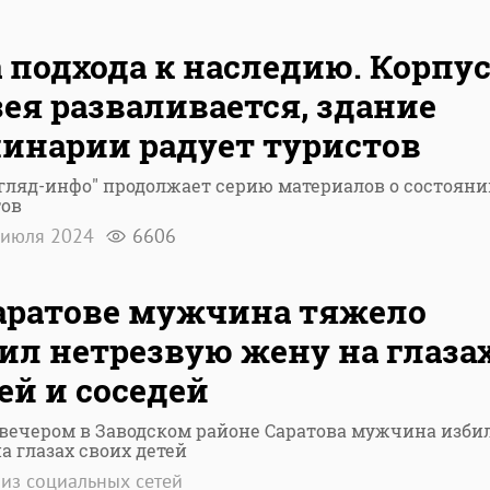
 подхода к наследию. Корпу
ея разваливается, здание
инарии радует туристов
гляд-инфо" продолжает серию материалов о состояни
тов
 июля 2024
6606
аратове мужчина тяжело
ил нетрезвую жену на глаза
ей и соседей
вечером в Заводском районе Саратова мужчина изби
а глазах своих детей
из социальных сетей