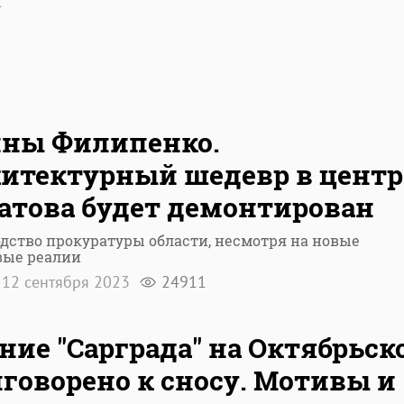
1
ины Филипенко.
итектурный шедевр в центр
атова будет демонтирован
дство прокуратуры области, несмотря на новые
вые реалии
12 сентября 2023
24911
ние "Сарграда" на Октябрьск
говорено к сносу. Мотивы и