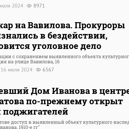
июля 2024
8971
ар на Вавилова. Прокуроры
знались в бездействии,
овится уголовное дело
ации с сохранением выявленного объекта культурног
ия на улице Вавилова, 16
16 июля 2024
6567
евший Дом Иванова в центр
атова по-прежнему открыт
 поджигателей
тове доступ в выявленный объект культурного насле
ванова, 1910-е гг"