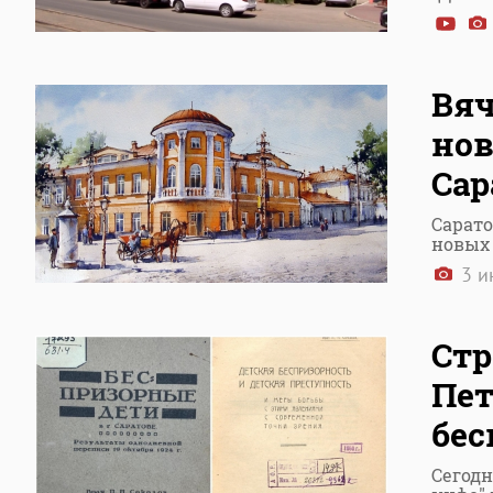
Вяч
нов
Сар
Сарато
новых
3 и
Стр
Пет
бес
Сегодн