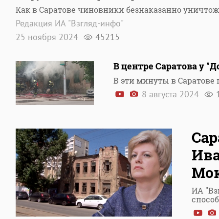
Как в Саратове чиновники безнаказанно уничто
Редакция ИА "Взгляд-инфо"
25 ноября 2024
45215
В центре Саратова у "
В эти минуты в Саратов
8 августа 2024
Сар
Ива
Мо
ИА "Вз
спосо