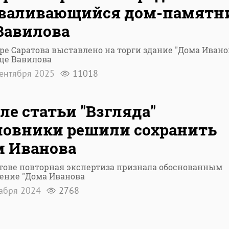
зваливающийся дом-памятн
Вавилова
ре Саратова выставлено на торги здание "Дома Ивано
це Вавилова
ентября 2025
11018
ле статьи "Взгляда"
овники решили сохранить
 Иванова
тове повторная экспертиза признала обоснованным
ение "Дома Иванова
кабря 2024
2768