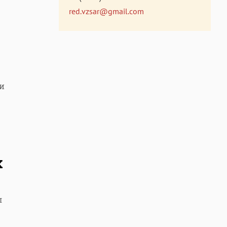
red.vzsar@gmail.com
с
и
х
л