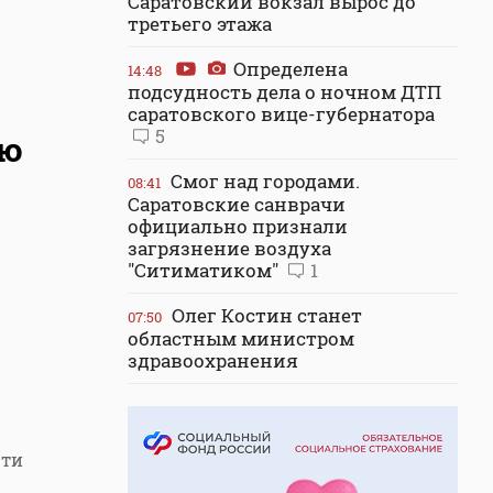
Саратовский вокзал вырос до
третьего этажа
Определена
14:48
подсудность дела о ночном ДТП
саратовского вице-губернатора
5
ую
Смог над городами.
08:41
Саратовские санврачи
официально признали
загрязнение воздуха
"Ситиматиком"
1
Олег Костин станет
07:50
областным министром
здравоохранения
сти