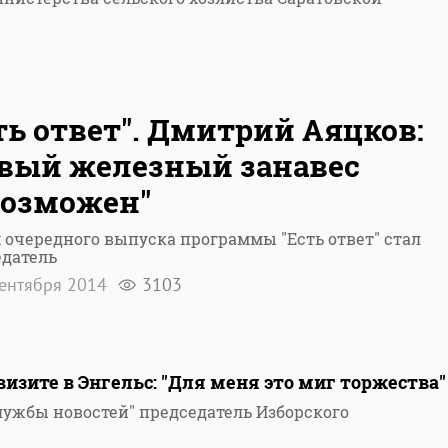
ть ответ". Дмитрий Аяцков:
вый железный занавес
возможен"
 очередного выпуска программы "Есть ответ" стал
едатель
ентября 2014
3103
визите в Энгельс: "Для меня это миг торжества"
лужбы новостей" председатель Изборского