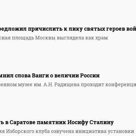
редложил причислить к лику святых героев во
расная площадь Москвы выглядела как храм
нил слова Ванги о величии России
венном музее им. А.Н. Радищева проходит конференц
ь в Саратове памятник Иосифу Сталину
ния Изборского клуба озвучена инициатива установки