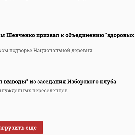
им Шевченко призвал к объединению "здоровых
ком подворье Национальной деревни
л выводы" из заседания Изборского клуба
ынужденных переселенцев
агрузить еще