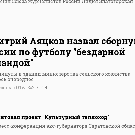
ления Союза журналистов России Лидия Златогорская
трий Аяцков назвал сборн
сии по футболу "бездарной
андой"
минуты в здании министерства сельского хозяйства
сь очередное
июня 2016
3014
нтовал проект "Культурный теплоход"
ресс-конференция экс-губернатора Саратовской обла