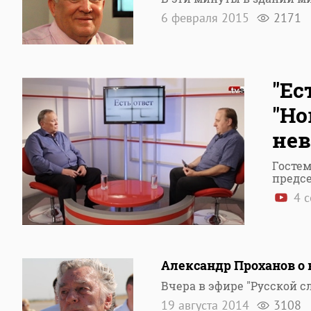
6 февраля 2015
2171
"Ес
"Но
не
Гостем
предс
4 с
Александр Проханов о 
Вчера в эфире "Русской с
19 августа 2014
3108