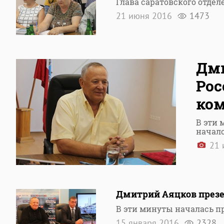
Глава саратовского отде
21 июня 2016
1473
Дми
Рос
ком
В эти 
начало
21 
Дмитрий Аяцков презе
В эти минуты началась п
15 января 2016
2328