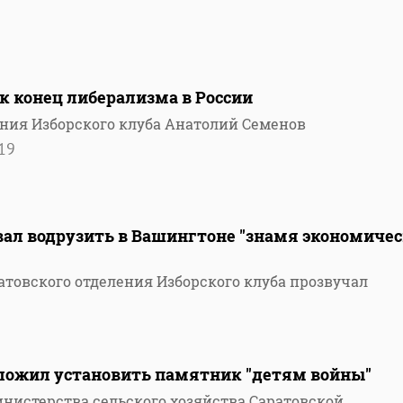
к конец либерализма в России
ения Изборского клуба Анатолий Семенов
19
ал водрузить в Вашингтоне "знамя экономиче
атовского отделения Изборского клуба прозвучал
ложил установить памятник "детям войны"
инистерства сельского хозяйства Саратовской