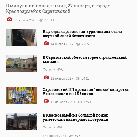
В минувший понедельник, 27 января, в городе
Красноармейск Саратовской
30 января 2025
15311
Еще одна саратовская курильщица стала
жертвой своей беспечности
14 января 2025
2285
В Саратовской области горел строительный
магазин
Фото ГУ МЧС
12 января 2025
3431
Саратовский ИП продавал "левые" сигареты.
У него нашли их 85 блоков
12 декабря 2024
1491
В Красноармейске большой пожар
уничтожил надворные постройки
Фото ГУ МЧС
14 ноября 2024
697