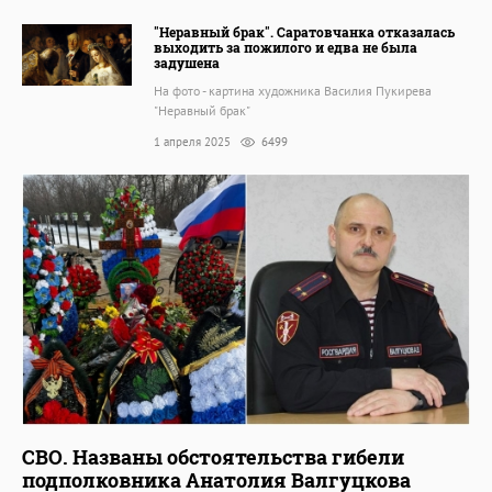
"Неравный брак". Саратовчанка отказалась
выходить за пожилого и едва не была
задушена
На фото - картина художника Василия Пукирева
"Неравный брак"
1 апреля 2025
6499
СВО. Названы обстоятельства гибели
подполковника Анатолия Валгуцкова