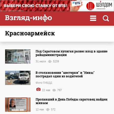
Красноармейск
Под Саратовом хулиган разнес вход в здание
райадминистрации
31 июля
3239
В столкновении "шестерки" и "Нивы"
пострадал один из водителей
Фото ГИБДД
22 мая
797
Пропавший в День Победы саратовец найден
живым
12 мая
572