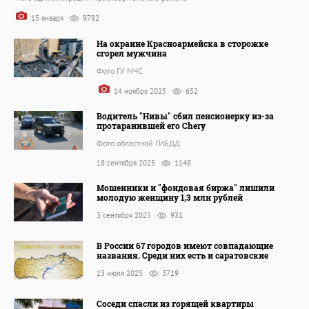
15 января
9782
На окраине Красноармейска в сторожке
сгорел мужчина
Фото ГУ МЧС
14 ноября 2025
652
Водитель "Нивы" сбил пенсионерку из-за
протаранившей его Chery
Фото областной ГИБДД
18 сентября 2025
1148
Мошенники и "фондовая биржа" лишили
молодую женщину 1,3 млн рублей
3 сентября 2025
931
В России 67 городов имеют совпадающие
названия. Среди них есть и саратовские
13 июля 2025
3719
Соседи спасли из горящей квартиры