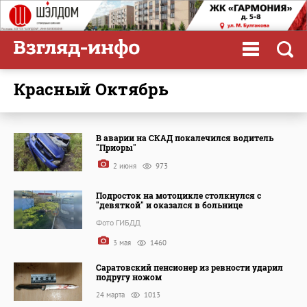
Красный Октябрь
В аварии на СКАД покалечился водитель
"Приоры"
2 июня
973
Подросток на мотоцикле столкнулся с
"девяткой" и оказался в больнице
Фото ГИБДД
3 мая
1460
Саратовский пенсионер из ревности ударил
подругу ножом
24 марта
1013