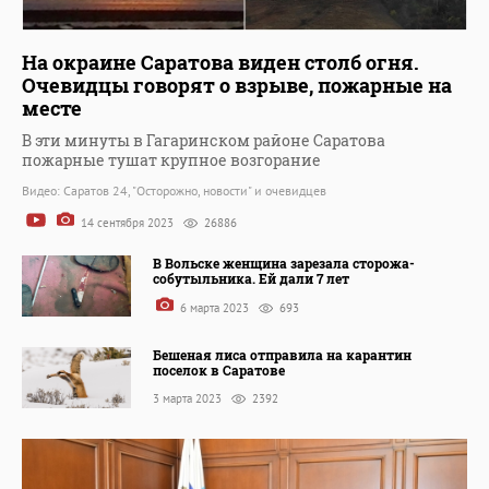
На окраине Саратова виден столб огня.
Очевидцы говорят о взрыве, пожарные на
месте
В эти минуты в Гагаринском районе Саратова
пожарные тушат крупное возгорание
Видео: Саратов 24, "Осторожно, новости" и очевидцев
14 сентября 2023
26886
В Вольске женщина зарезала сторожа-
собутыльника. Ей дали 7 лет
6 марта 2023
693
Бешеная лиса отправила на карантин
поселок в Саратове
3 марта 2023
2392