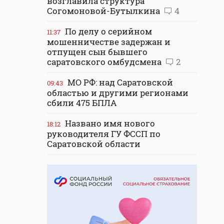
возглавила структура
Согомоновой-Бутылкина
4
По делу о серийном
11:37
мошенничестве задержан и
отпущен сын бывшего
саратовского омбудсмена
2
МО РФ: над Саратовской
09:43
областью и другими регионами
сбили 475 БПЛА
Названо имя нового
18:12
руководителя ГУ ФССП по
Саратовской области