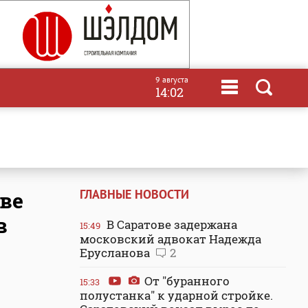
9 августа
14:02
ГЛАВНЫЕ НОВОСТИ
ове
в
В Саратове задержана
15:49
московский адвокат Надежда
Ерусланова
2
От "буранного
15:33
полустанка" к ударной стройке.