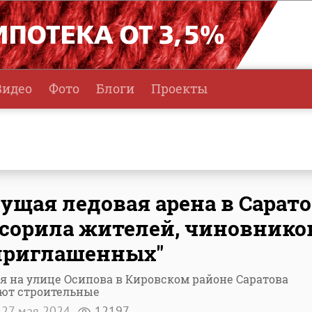
Видео
Фото
Блоги
Проекты
ущая ледовая арена в Сарат
сорила жителей, чиновнико
приглашенных"
я на улице Осипова в Кировском районе Саратова
уют строительные
27 мая 2024
12197