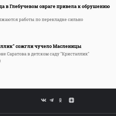
да в Глебучевом овраге привела к обрушению
олжаются работы по перекладке сильно
таллик" сожгли чучело Масленицы
не Саратова в детском саду "Кристаллик"
0