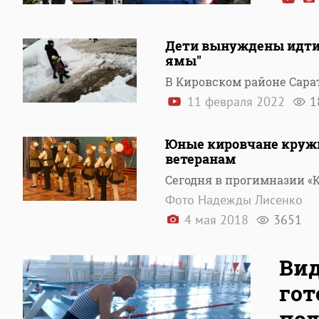
Дети вынуждены идти 
ямы"
В Кировском районе Сарат
11 февраля 2022
1
Юные кировчане кружи
ветеранам
Сегодня в прогимназии «
Фото Надежды Лисенко
4 мая 2018
3651
Вид
гот
по