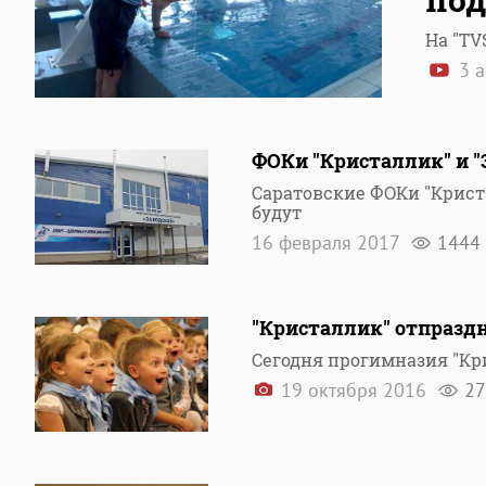
На "TV
3 а
ФОКи "Кристаллик" и "
Cаратовские ФОКи "Крист
будут
16 февраля 2017
1444
"Кристаллик" отпразд
Сегодня прогимназия "Кр
19 октября 2016
27