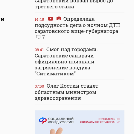
Саратовский вокзал вырос до
третьего этажа
Определена
 и
14:48
подсудность дела о ночном ДТП
саратовского вице-губернатора
7
Смог над городами.
08:41
Саратовские санврачи
официально признали
загрязнение воздуха
"Ситиматиком"
Олег Костин станет
07:50
областным министром
здравоохранения