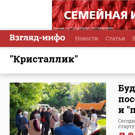
Новости
Статьи
"Кристаллик"
Буд
пос
и "
Сегодн
старт