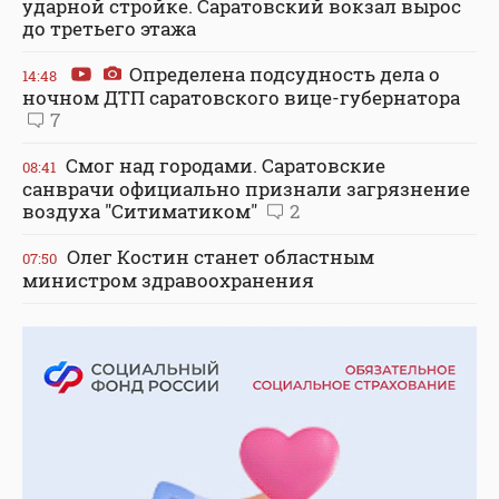
ударной стройке. Саратовский вокзал вырос
до третьего этажа
Определена подсудность дела о
14:48
ночном ДТП саратовского вице-губернатора
7
Смог над городами. Саратовские
08:41
санврачи официально признали загрязнение
воздуха "Ситиматиком"
2
Олег Костин станет областным
07:50
министром здравоохранения