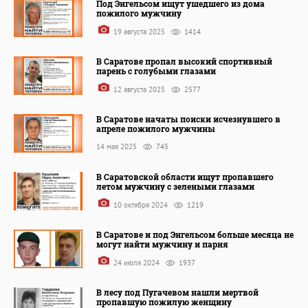
Под Энгельсом ищут ушедшего из дома
пожилого мужчину
19 августа 2025
1414
В Саратове пропал высокий спортивный
парень с голубыми глазами
12 августа 2025
2577
В Саратове начаты поиски исчезнувшего в
апреле пожилого мужчины
14 мая 2025
745
В Саратовской области ищут пропавшего
летом мужчину с зелеными глазами
10 октября 2024
1219
В Саратове и под Энгельсом больше месяца не
могут найти мужчину и парня
24 июля 2024
1937
В лесу под Пугачевом нашли мертвой
пропавшую пожилую женщину