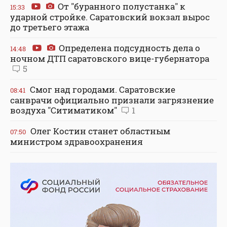
От "буранного полустанка" к
15:33
ударной стройке. Саратовский вокзал вырос
до третьего этажа
Определена подсудность дела о
14:48
ночном ДТП саратовского вице-губернатора
5
Смог над городами. Саратовские
08:41
санврачи официально признали загрязнение
воздуха "Ситиматиком"
1
Олег Костин станет областным
07:50
министром здравоохранения