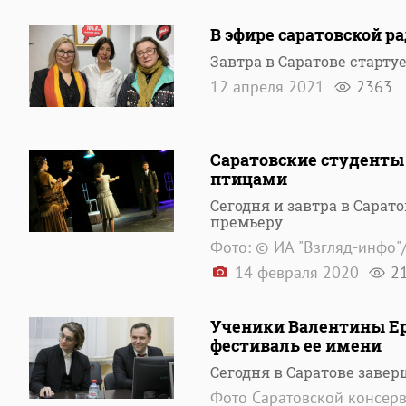
В эфире саратовской ра
Завтра в Саратове старту
12 апреля 2021
2363
Саратовские студенты
птицами
Сегодня и завтра в Сара
премьеру
Фото: © ИА "Взгляд-инфо
14 февраля 2020
2
Ученики Валентины Ер
фестиваль ее имени
Сегодня в Саратове заве
Фото Саратовской консер