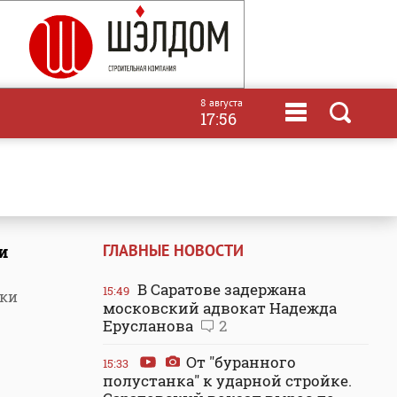
8 августа
17:56
ГЛАВНЫЕ НОВОСТИ
и
В Саратове задержана
15:49
тки
московский адвокат Надежда
Ерусланова
2
От "буранного
15:33
полустанка" к ударной стройке.