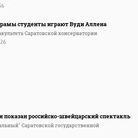
36
 драмы студенты играют Вуди Аллена
акультета Саратовской консерватории
26
ии показан российско-швейцарский спектакль
ральный" Саратовской государственной