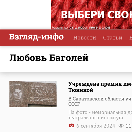
Новости
Статьи
Любовь Баголей
Учреждена премия име
Тюниной
В Саратовской области у
СССР
На фото - мемориальная д
театрального института
6 сентября 2024
11