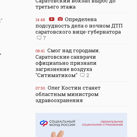
Саратовский вокзал вырос до
третьего этажа
Определена
14:48
"
подсудность дела о ночном ДТП
саратовского вице-губернатора
7
Смог над городами.
08:41
-
Саратовские санврачи
официально признали
загрязнение воздуха
"Ситиматиком"
2
Олег Костин станет
07:50
областным министром
здравоохранения