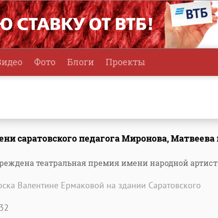
Видео
Фото
Блоги
Проекты
ни саратовского педагога Миронова, Матвеева 
чреждена театральная премия имени народной артис
оска Валентине Ермаковой на здании Саратовского
32