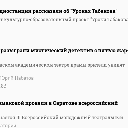
диостанции рассказали об "Уроках Табакова"
ет культурно-образовательный проект "Уроки Табакова
 разыграли мистический детектив с пятью жар
товском академическом театре драмы зрители увидят
"/Юрий Набатов
183
маковой провели в Саратове всероссийский
ршается III Всероссийский молодёжный театральный
ватории