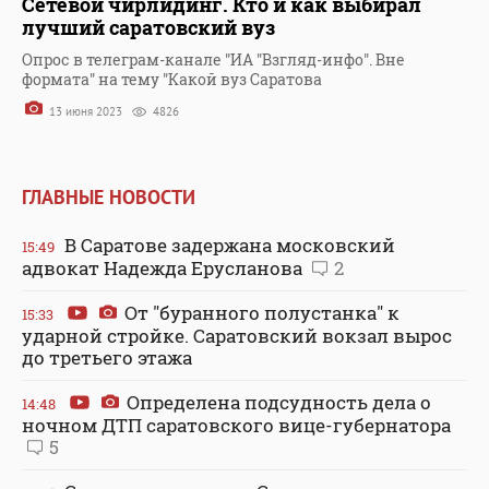
Сетевой чирлидинг. Кто и как выбирал
лучший саратовский вуз
Опрос в телеграм-канале "ИА "Взгляд-инфо". Вне
формата" на тему "Какой вуз Саратова
13 июня 2023
4826
ГЛАВНЫЕ НОВОСТИ
В Саратове задержана московский
15:49
адвокат Надежда Ерусланова
2
От "буранного полустанка" к
15:33
ударной стройке. Саратовский вокзал вырос
до третьего этажа
Определена подсудность дела о
14:48
ночном ДТП саратовского вице-губернатора
5