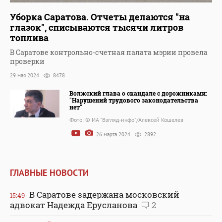
Уборка Саратова. Отчеты делаются "на
глазок", списываются тысячи литров
топлива
В Саратове контрольно-счетная палата мэрии провела
проверки
29 мая 2024
8478
Волжский глава о скандале с дорожниками:
"Нарушений трудового законодательства
нет"
Фото: © ИА "Взгляд-инфо"/Алексей Кошелев
26 марта 2024
2892
ГЛАВНЫЕ НОВОСТИ
В Саратове задержана московский
15:49
адвокат Надежда Ерусланова
2