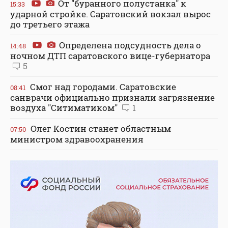
От "буранного полустанка" к
15:33
ударной стройке. Саратовский вокзал вырос
до третьего этажа
Определена подсудность дела о
14:48
ночном ДТП саратовского вице-губернатора
5
Смог над городами. Саратовские
08:41
санврачи официально признали загрязнение
воздуха "Ситиматиком"
1
Олег Костин станет областным
07:50
министром здравоохранения