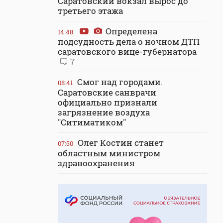
Саратовский вокзал вырос до
третьего этажа
Определена
14:48
подсудность дела о ночном ДТП
саратовского вице-губернатора
7
Смог над городами.
08:41
Саратовские санврачи
официально признали
загрязнение воздуха
"Ситиматиком"
Олег Костин станет
07:50
областным министром
здравоохранения