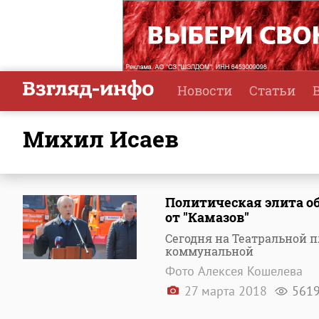
Новости
Статьи
Михил Исаев
Политическая элита о
от "Камазов"
Сегодня на Театральной 
коммунальной
Фото Алексея Кошелева
27 марта 2018
561