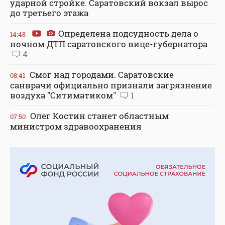
ударной стройке. Саратовский вокзал вырос
до третьего этажа
Определена подсудность дела о
14:48
ночном ДТП саратовского вице-губернатора
4
Смог над городами. Саратовские
08:41
санврачи официально признали загрязнение
воздуха "Ситиматиком"
1
Олег Костин станет областным
07:50
министром здравоохранения