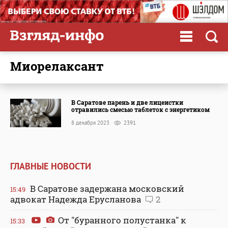
миорелаксант
В Саратове парень и две лицеистки
отравились смесью таблеток с энергетиком
8 декабря 2023
2391
ГЛАВНЫЕ НОВОСТИ
В Саратове задержана московский
15:49
адвокат Надежда Ерусланова
2
От "буранного полустанка" к
15:33