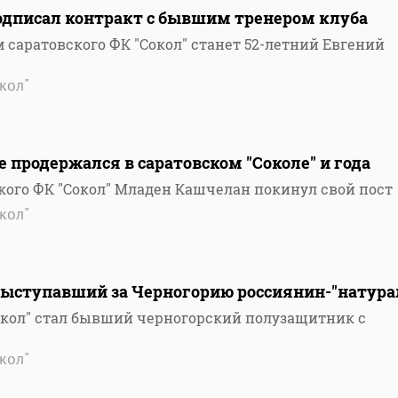
подписал контракт с бывшим тренером клуба
саратовского ФК "Сокол" станет 52-летний Евгений
кол"
е продержался в саратовском "Соколе" и года
кого ФК "Сокол" Младен Кашчелан покинул свой пост
кол"
 выступавший за Черногорию россиянин-"натура
кол" стал бывший черногорский полузащитник с
кол"