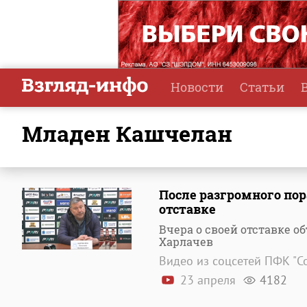
Новости
Статьи
Младен Кашчелан
После разгромного пор
отставке
Вчера о своей отставке о
Харлачев
Видео из соцсетей ПФК "С
23 апреля
4182