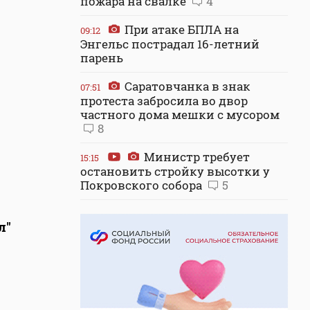
пожара на свалке
4
При атаке БПЛА на
09:12
Энгельс пострадал 16-летний
парень
Саратовчанка в знак
07:51
протеста забросила во двор
частного дома мешки с мусором
8
Министр требует
15:15
остановить стройку высотки у
Покровского собора
5
л"