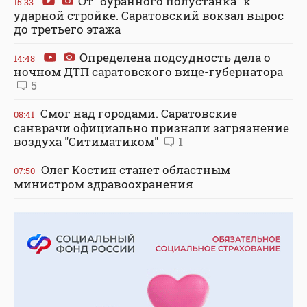
От "буранного полустанка" к
15:33
ударной стройке. Саратовский вокзал вырос
до третьего этажа
Определена подсудность дела о
14:48
ночном ДТП саратовского вице-губернатора
5
Смог над городами. Саратовские
08:41
санврачи официально признали загрязнение
воздуха "Ситиматиком"
1
Олег Костин станет областным
07:50
министром здравоохранения