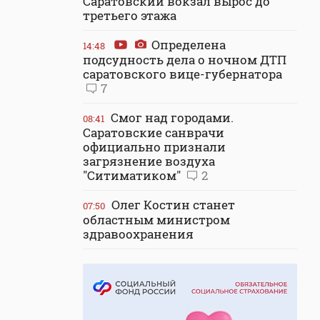
Саратовский вокзал вырос до
третьего этажа
Определена
14:48
подсудность дела о ночном ДТП
саратовского вице-губернатора
7
Смог над городами.
08:41
Саратовские санврачи
официально признали
загрязнение воздуха
"Ситиматиком"
2
Олег Костин станет
07:50
областным министром
здравоохранения