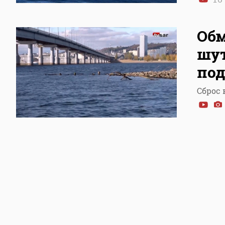
Обм
шут
под
Сброс