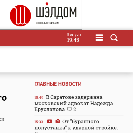
8 августа
19:45
ГЛАВНЫЕ НОВОСТИ
го
В Саратове задержана
15:49
московский адвокат Надежда
Ерусланова
2
ки
От "буранного
15:33
полустанка" к ударной стройке.