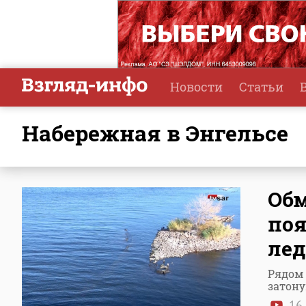
Новости
Статьи
набережная в Энгельсе
Обм
поя
лед
Рядом 
затон
16 