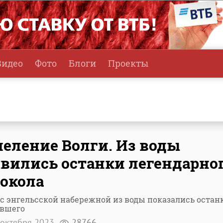
Видео
Фото
Блоги
Проекты
еление Волги. Из воды
вились останки легендарно
окола
с энгельсской набережной из воды показались остан
увшего
октября 2023
28766