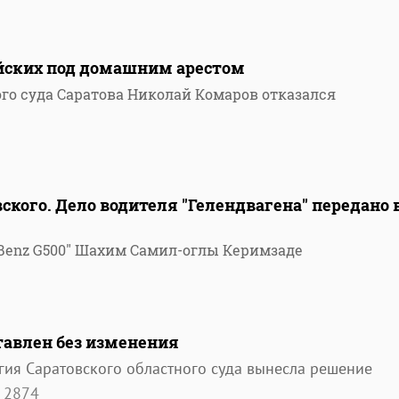
йских под домашним арестом
го суда Саратова Николай Комаров отказался
кого. Дело водителя "Гелендвагена" передано 
-Benz G500" Шахим Самил-оглы Керимзаде
тавлен без изменения
егия Саратовского областного суда вынесла решение
2874