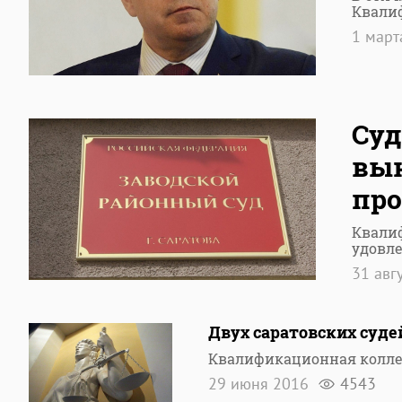
Квали
1 март
Суд
вын
про
Квали
удовле
31 авг
Двух саратовских суд
Квалификационная коллег
29 июня 2016
4543