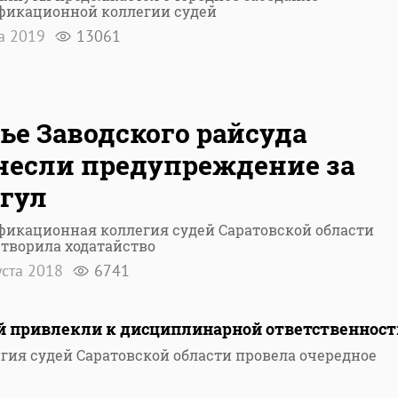
фикационной коллегии судей
а 2019
13061
ье Заводского райсуда
если предупреждение за
гул
фикационная коллегия судей Саратовской области
творила ходатайство
уста 2018
6741
ей привлекли к дисциплинарной ответственност
ия судей Саратовской области провела очередное