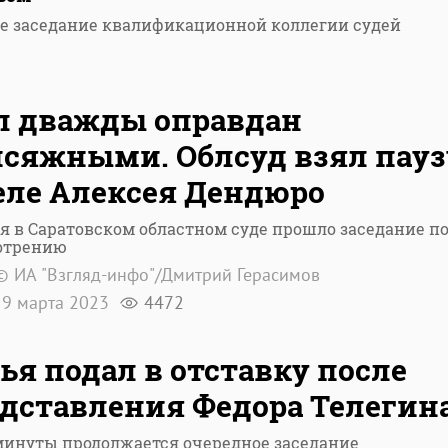
е заседание квалификационной коллегии судей
л дважды оправдан
сяжными. Облсуд взял пауз
еле Алексея Дендюро
я в Саратовском областном суде прошло заседание п
отрению
© ИА "Взгляд-инфо"/Дмитрий Герасимов
9 марта 2023
4472
ья подал в отставку после
дставления Федора Телегин
минуты продолжается очередное заседание