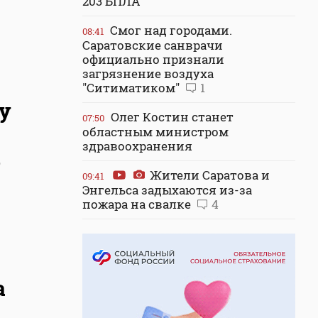
203 БПЛА
Смог над городами.
08:41
Саратовские санврачи
официально признали
загрязнение воздуха
"Ситиматиком"
1
у
Олег Костин станет
07:50
областным министром
здравоохранения
о
Жители Саратова и
09:41
Энгельса задыхаются из-за
пожара на свалке
4
а