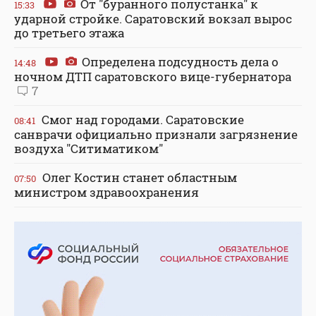
От "буранного полустанка" к
15:33
ударной стройке. Саратовский вокзал вырос
до третьего этажа
Определена подсудность дела о
14:48
ночном ДТП саратовского вице-губернатора
7
Смог над городами. Саратовские
08:41
санврачи официально признали загрязнение
воздуха "Ситиматиком"
Олег Костин станет областным
07:50
министром здравоохранения