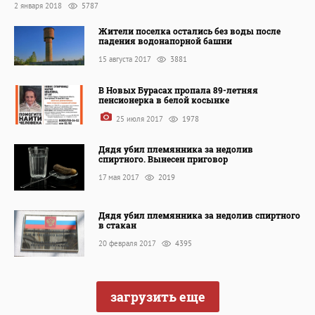
2 января 2018
5787
Жители поселка остались без воды после
падения водонапорной башни
15 августа 2017
3881
В Новых Бурасах пропала 89-летняя
пенсионерка в белой косынке
25 июля 2017
1978
Дядя убил племянника за недолив
спиртного. Вынесен приговор
17 мая 2017
2019
Дядя убил племянника за недолив спиртного
в стакан
20 февраля 2017
4395
загрузить еще