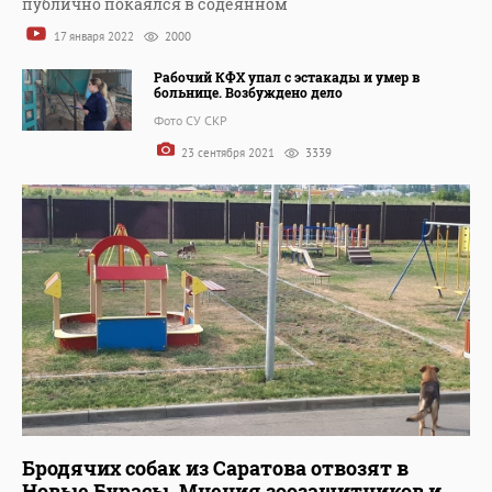
публично покаялся в содеянном
17 января 2022
2000
Рабочий КФХ упал с эстакады и умер в
больнице. Возбуждено дело
Фото СУ СКР
23 сентября 2021
3339
Бродячих собак из Саратова отвозят в
Новые Бурасы. Мнения зоозащитников и