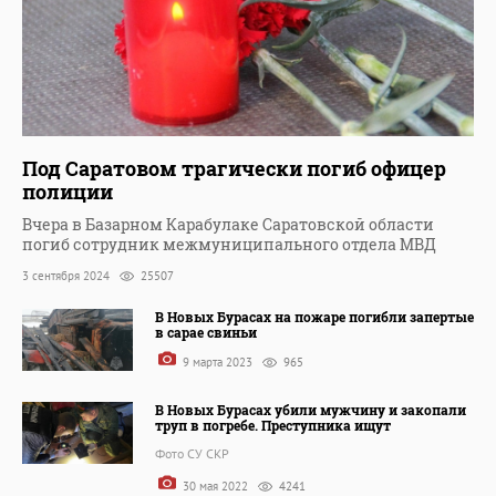
Под Саратовом трагически погиб офицер
полиции
Вчера в Базарном Карабулаке Саратовской области
погиб сотрудник межмуниципального отдела МВД
3 сентября 2024
25507
В Новых Бурасах на пожаре погибли запертые
в сарае свиньи
9 марта 2023
965
В Новых Бурасах убили мужчину и закопали
труп в погребе. Преступника ищут
Фото СУ СКР
30 мая 2022
4241