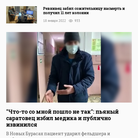
Ревнивец забил сожительницу насмерть и
получил 11 лет колонии
18 января 2022
933
"Что-то со мной пошло не так": пьяный
саратовец избил медика и публично
извинился
В Новых Бурасах пациент ударил фельдшера и