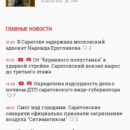
29 августа 2014
2349
ГЛАВНЫЕ НОВОСТИ
В Саратове задержана московский
15:49
адвокат Надежда Ерусланова
2
От "буранного полустанка" к
15:33
ударной стройке. Саратовский вокзал вырос
до третьего этажа
Определена подсудность дела о
14:48
ночном ДТП саратовского вице-губернатора
7
Смог над городами. Саратовские
08:41
санврачи официально признали загрязнение
воздуха "Ситиматиком"
2