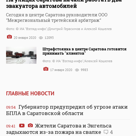
эвакуатора автомобилей
Сегодня в центре Саратова руководители ООО
"Межрегиональный третейский арбитраж"
Фото: © ИА "Взгляд-инфо"/Дмитрий Герасимов и Алексей Кошелев
20 января 2020
12093
Штрафстоянка в центре Саратова готовится
принимать "клиентов"
Фото: © ИА "Взгляд-инфо"/Алексей Кошелев
17 января 2020
9983
ГЛАВНЫЕ НОВОСТИ
Губернатор предупредил об угрозе атаки
09:54
БПЛА в Саратовской области
Жители Саратова и Энгельса
09:41
задыхаются из-за пожара на свалке
4