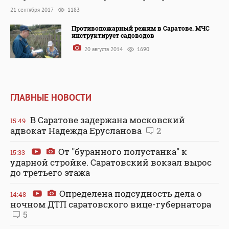
21 сентября 2017
1183
Противопожарный режим в Саратове. МЧС
инструктирует садоводов
20 августа 2014
1690
ГЛАВНЫЕ НОВОСТИ
В Саратове задержана московский
15:49
адвокат Надежда Ерусланова
2
От "буранного полустанка" к
15:33
ударной стройке. Саратовский вокзал вырос
до третьего этажа
Определена подсудность дела о
14:48
ночном ДТП саратовского вице-губернатора
5