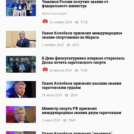
Чемпион России получил звание от
федерального министра
Фото минспорта
11 ноября 2019
3718
Павел Колобков присвоил международное
звание спортсменке из Маркса
1 октября 2019
1872
В День физкультурника впервые открылась
Доска почета саратовского спорта
10 августа 2019
7150
Павел Колобков присвоил высшие звания
саратовским судьям
29 июля 2019
2819
Министр спорта РФ присвоил
международные звания двум саратовцам
2 июля 2019
2943
Павел Колобков присвоил "мастеров"