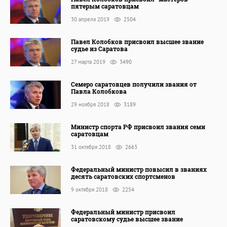
пятерым саратовцам
30 апреля 2019
2504
Павел Колобков присвоил высшее звание
судье из Саратова
27 марта 2019
3490
Семеро саратовцев получили звания от
Павла Колобкова
29 ноября 2018
3189
Министр спорта РФ присвоил звания семи
саратовцам
31 октября 2018
2663
Федеральный министр повысил в званиях
десять саратовских спортсменов
9 октября 2018
2254
Федеральный министр присвоил
саратовскому судье высшее звание