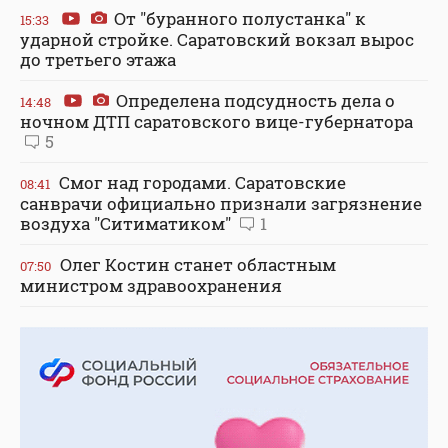
От "буранного полустанка" к
15:33
ударной стройке. Саратовский вокзал вырос
до третьего этажа
Определена подсудность дела о
14:48
ночном ДТП саратовского вице-губернатора
5
Смог над городами. Саратовские
08:41
санврачи официально признали загрязнение
воздуха "Ситиматиком"
1
Олег Костин станет областным
07:50
министром здравоохранения