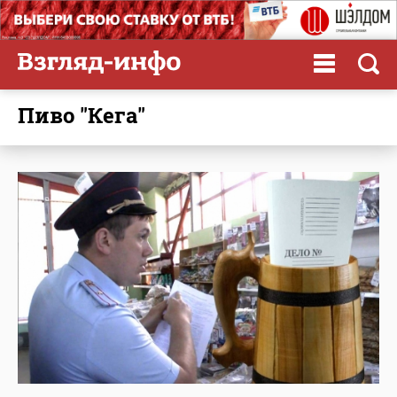
пиво "Кега"