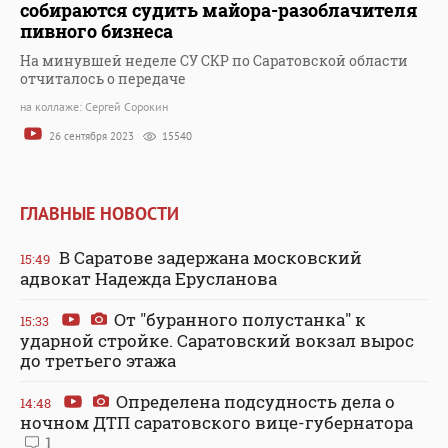
собираются судить майора-разоблачителя
пивного бизнеса
На минувшей неделе СУ СКР по Саратовской области
отчиталось о передаче
на коллаже: Сергей Сорокин
26 сентября 2023
15540
ГЛАВНЫЕ НОВОСТИ
В Саратове задержана московский
15:49
адвокат Надежда Ерусланова
От "буранного полустанка" к
15:33
ударной стройке. Саратовский вокзал вырос
до третьего этажа
Определена подсудность дела о
14:48
ночном ДТП саратовского вице-губернатора
1