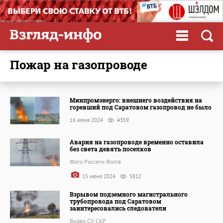
пожар на газопроводе
Минпромэнерго: внешнего воздействия на
горевший под Саратовом газопровод не было
16 июня 2024
4359
Авария на газопроводе временно оставила
без света девять поселков
Фото Россети-Волга
15 июня 2024
5812
Взрывом подземного магистрального
трубопровода под Саратовом
заинтересовались следователи
Видео СУ СКР