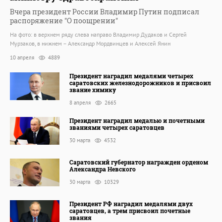
Вчера президент России Владимир Путин подписал
распоряжение "О поощрении"
На фото: в верхнем ряду слева направо Владимир Дудаков и Сергей
Мурзаков, в нижнем – Александр Мордвинцев и Алексей Янин
10 апреля
4889
Президент наградил медалями четырех
саратовских железнодорожников и присвоил
звание химику
8 апреля
2665
Президент наградил медалью и почетными
званиями четырех саратовцев
30 марта
4532
Саратовский губернатор награжден орденом
Александра Невского
30 марта
10329
Президент РФ наградил медалями двух
саратовцев, а трем присвоил почетные
звания