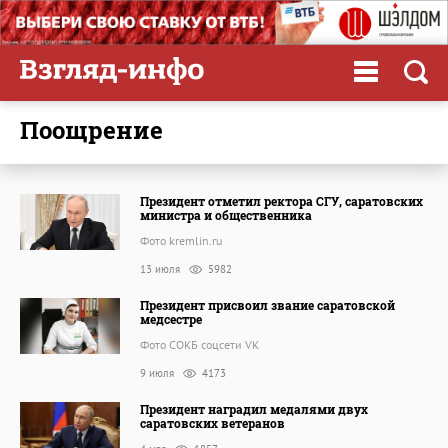
поощрение
Президент отметил ректора СГУ, саратовских
министра и общественника
Фото kremlin.ru
13 июля
5982
Президент присвоил звание саратовской
медсестре
Фото СОКБ соцсети VK
9 июля
4173
Президент наградил медалями двух
саратовских ветеранов