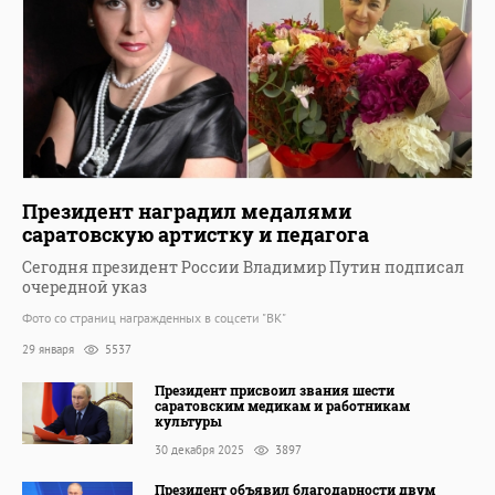
Президент наградил медалями
саратовскую артистку и педагога
Сегодня президент России Владимир Путин подписал
очередной указ
Фото со страниц награжденных в соцсети "ВК"
29 января
5537
Президент присвоил звания шести
саратовским медикам и работникам
культуры
30 декабря 2025
3897
Президент объявил благодарности двум