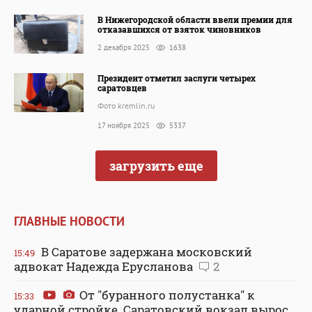
В Нижегородской области ввели премии для
отказавшихся от взяток чиновников
2 декабря 2025
1638
Президент отметил заслуги четырех
саратовцев
Фото kremlin.ru
17 ноября 2025
5337
загрузить еще
ГЛАВНЫЕ НОВОСТИ
В Саратове задержана московский
15:49
адвокат Надежда Ерусланова
2
От "буранного полустанка" к
15:33
ударной стройке. Саратовский вокзал вырос