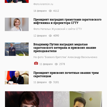
Фото kremlin.ru
16 февраля
4112
Президент наградил грамотами саратовского
нефтяника и проректора СГТУ
Фото Натальи Жуковской с сайта СГТУ
12 февраля
4090
Владимир Путин наградил медалью
саратовского ветерана и присвоил звание
преподавателю
На фото "Боевого братства" Александр Васильченко
11 февраля
2578
Президент присвоил почетные звания трем
саратовцам
11 февраля
3181