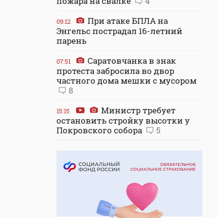
пожара на свалке
4
При атаке БПЛА на
09:12
Энгельс пострадал 16-летний
парень
Саратовчанка в знак
07:51
протеста забросила во двор
частного дома мешки с мусором
8
Министр требует
15:15
остановить стройку высотки у
Покровского собора
5