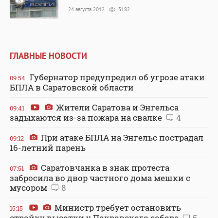
24 августа 2012
3182
ГЛАВНЫЕ НОВОСТИ
Губернатор предупредил об угрозе атаки
09:54
БПЛА в Саратовской области
Жители Саратова и Энгельса
09:41
задыхаются из-за пожара на свалке
4
При атаке БПЛА на Энгельс пострадал
09:12
16-летний парень
Саратовчанка в знак протеста
07:51
забросила во двор частного дома мешки с
мусором
8
Министр требует остановить
15:15
стройку высотки у Покровского собора
5