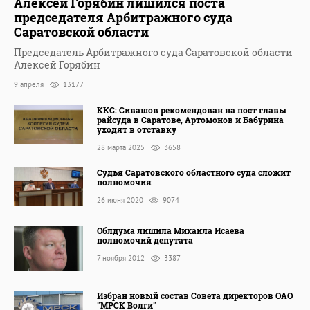
Алексей Горябин лишился поста
председателя Арбитражного суда
Саратовской области
Председатель Арбитражного суда Саратовской области
Алексей Горябин
9 апреля
13177
ККС: Сивашов рекомендован на пост главы
райсуда в Саратове, Артомонов и Бабурина
уходят в отставку
28 марта 2025
3658
Судья Саратовского областного суда сложит
полномочия
26 июня 2020
9074
Облдума лишила Михаила Исаева
полномочий депутата
7 ноября 2012
3387
Избран новый состав Совета директоров ОАО
"МРСК Волги"