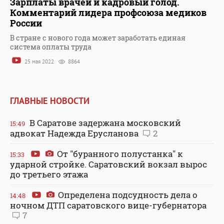
Зарплаты врачей и кадровый голод.
Комментарий лидера профсоюза медиков
России
В стране с нового года может заработать единая
система оплаты труда
25 мая 2022
8864
ГЛАВНЫЕ НОВОСТИ
В Саратове задержана московский
15:49
адвокат Надежда Ерусланова
2
От "буранного полустанка" к
15:33
ударной стройке. Саратовский вокзал вырос
до третьего этажа
Определена подсудность дела о
14:48
ночном ДТП саратовского вице-губернатора
7