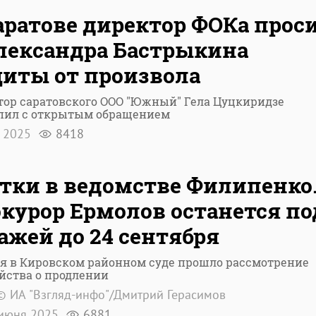
аратове директор ФОКа прос
лександра Бастрыкина
иты от произвола
тор саратовского ООО "Южный" Гела Цуцкиридзе
пил с открытым обращением
я 2025
8418
тки в ведомстве Филипенко
курор Ермолов останется по
ажей до 24 сентября
я в Кировском районном суде прошло рассмотрение
йства о продлении
© ИА "Взгляд-инфо"/Дмитрий Герасимов
июня 2025
6881