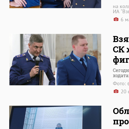
на кол
ИА "Вз
6 м
Взя
СК 
фиг
Сегодн
ходата
Фото: 
20 
Обл
про