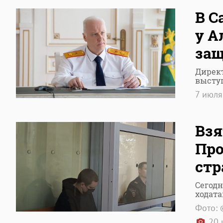
В С
у А
защ
Дирек
высту
7 июл
Взя
Про
стр
Сегодн
ходата
Фото: 
20 