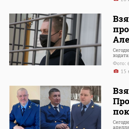
Взя
про
Але
Сегодн
ходата
Фото: 
15 
Взя
Про
пок
Сегодн
апелл