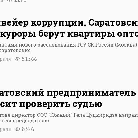
вейер коррупции. Саратовск
куроры берут квартиры опт
нтами нового расследования ГСУ СК России (Москва)
саратовские
враля
51566
атовский предприниматель
сит проверить судью
тове директор ООО "Южный" Гела Цуцкиридзе направ
ения председателю
враля
8326