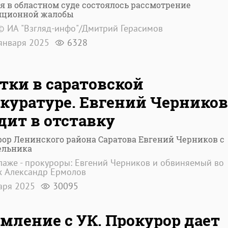
я в областном суде состоялось рассмотрение
яционной жалобы
© ИА "Взгляд-инфо"/Дмитрий Герасимов
января 2025
6328
тки в саратовской
куратуре. Евгений Черников
дит в отставку
ор Ленинского района Саратова Евгений Черников с
ельника
лаже - прокуроры: Евгений Черников и обвиняемый во
х Александр Ермолов
аря 2025
30095
мление с УК. Прокурор дает