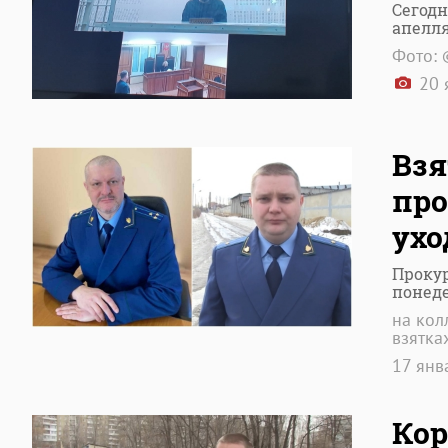
Сегодн
апелл
Фото: 
20 
Взя
про
ухо
Прокур
понед
на кол
взятка
17 янв
Кор