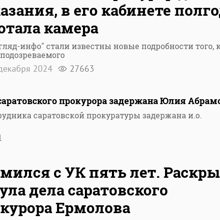
азания, в его кабинете полг
отала камера
гляд-инфо" стали известны новые подробности того, 
 подозреваемого
декабря 2024
27663
 саратовского прокурора задержана Юлия Абрам
трудника саратовской прокуратуры задержана и.о.
1
мился с УК пять лет. Раскр
ула дела саратовского
курора Ермолова