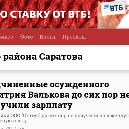
Видео
Фото
Блоги
Проекты
о района Саратова
дчиненные осужденного
трия Валькова до сих пор н
учили зарплату
ики ООО "Статус" до сих пор не получили положенну
тную плату
ня
2276