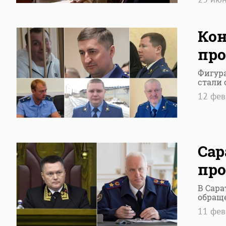
Кон
про
Фигура
стали 
12 фе
Сар
про
В Сара
обращ
11 фе