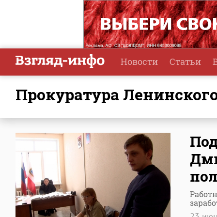
Новости
Статьи
прокуратура Ленинског
По
Дми
пол
Работн
зарабо
23 ию