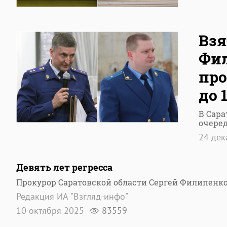
Взя
Фил
про
до 
В Сара
очеред
24 де
Девять лет регресса
Прокурор Саратовской области Сергей Филипенк
Редакция ИА "Взгляд-инфо"
10 октября 2025
83559