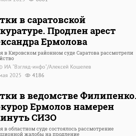
тки в саратовской
куратуре. Продлен арест
ксандра Ермолова
я в Кировском районном суде Саратова рассмотрели
йство
© ИА "Взгляд-инфо"/Алексей Кошелев
мая 2025
4186
тки в ведомстве Филипенко
курор Ермолов намерен
инуть СИЗО
я в областном суде состоялось рассмотрение
яционной жалобы на продление