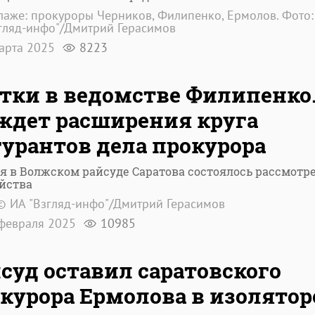
лаже: прокуроры Черников, Филипенко, Ермолов. Фото
гляд-инфо"/Дмитрий Герасимов
арта 2025
8223
тки в ведомстве Филипенко
ждет расширения круга
урантов дела прокурора
я в Волжском райсуде Саратова состоялось рассмотр
йства
© ИА "Взгляд-инфо"/Дмитрий Герасимов
февраля 2025
10985
суд оставил саратовского
курора Ермолова в изолятор