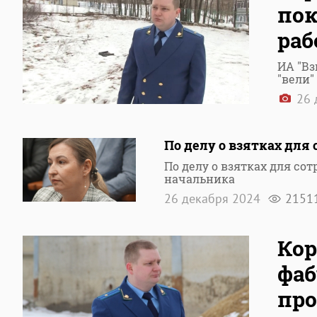
пок
раб
ИА "Вз
"вели"
26 
По делу о взятках для
По делу о взятках для со
начальника
26 декабря 2024
2151
Кор
фаб
про