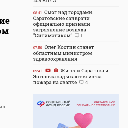
203 БПЛА
Смог над городами.
08:41
ие
Саратовские санврачи
официально признали
ом
загрязнение воздуха
"Ситиматиком"
1
Олег Костин станет
07:50
областным министром
здравоохранения
Жители Саратова и
09:41
Энгельса задыхаются из-за
пожара на свалке
4
ил