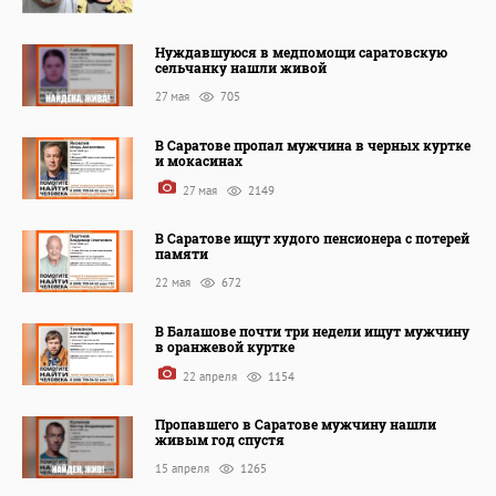
Нуждавшуюся в медпомощи саратовскую
сельчанку нашли живой
27 мая
705
В Саратове пропал мужчина в черных куртке
и мокасинах
27 мая
2149
В Саратове ищут худого пенсионера с потерей
памяти
22 мая
672
В Балашове почти три недели ищут мужчину
в оранжевой куртке
22 апреля
1154
Пропавшего в Саратове мужчину нашли
живым год спустя
15 апреля
1265