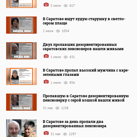
5 июня
617
В Саратове ищут худую старушку в светло-
сером плаще
2 июня
1054
Двух пропавших дезориентированных
саратовских пенсионеров нашли живыми
1 июня
431
В Саратове пропал высокий мужчина с каре-
зелеными глазами
1 июня
856
Пропавшую в Саратове дезориентированную
пенсионерку с серой кошкой нашли живой
31 мая
1238
В Саратове за день пропали два
дезориентированных пенсионера
31 мая
2297