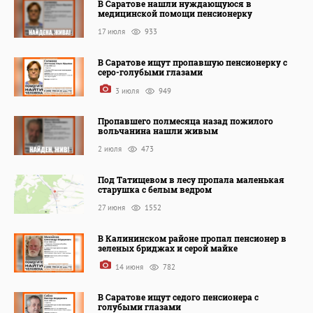
В Саратове нашли нуждающуюся в
медицинской помощи пенсионерку
17 июля
933
В Саратове ищут пропавшую пенсионерку с
серо-голубыми глазами
3 июля
949
Пропавшего полмесяца назад пожилого
вольчанина нашли живым
2 июля
473
Под Татищевом в лесу пропала маленькая
старушка с белым ведром
27 июня
1552
В Калининском районе пропал пенсионер в
зеленых бриджах и серой майке
14 июня
782
В Саратове ищут седого пенсионера с
голубыми глазами