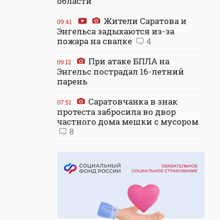
области
Жители Саратова и
09:41
Энгельса задыхаются из-за
пожара на свалке
4
При атаке БПЛА на
09:12
Энгельс пострадал 16-летний
парень
Саратовчанка в знак
07:51
протеста забросила во двор
частного дома мешки с мусором
8