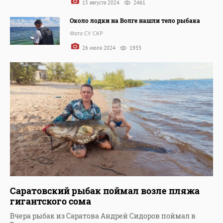
15 августа 2024
2461
Около лодки на Волге нашли тело рыбака
Фото СУ СКР
26 июля 2024
1933
Саратовский рыбак поймал возле пляжа
гигантского сома
Вчера рыбак из Саратова Андрей Сидоров поймал в