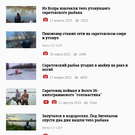
Из Хопра извлекли тело утонувшего
саратовского рыбака
17 апреля 2025
1032
Пенсионер ставил сети на саратовском озере
и утонул
Фото СУ СКР
30 марта 2025
2498
Саратовский рыбак угодил в майну на реке и
погиб
17 января 2025
4055
Саратовец поймал в Волге 36-
килограммового "головастика"
22 августа 2024
5364
Запутался в водорослях. Под Энгельсом
спустя два дня нашли тело рыбака
Фото СУ СКР