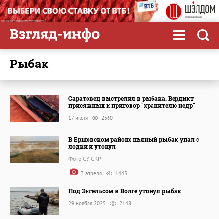
рыбак
Саратовец выстрелил в рыбака. Вердикт
присяжных и приговор "хранителю недр"
17 июля
2560
В Ершовском районе пьяный рыбак упал с
лодки и утонул
Фото СУ СКР
3 апреля
1445
Под Энгельсом в Волге утонул рыбак
29 ноября 2025
2148