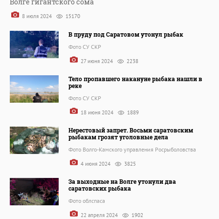
Волге гигантского сома
8 июля 2024
15170
В пруду под Саратовом утонул рыбак
Фото СУ СКР
27 июня 2024
2238
Тело пропавшего накануне рыбака нашли в
реке
Фото СУ СКР
18 июня 2024
1889
Нерестовый запрет. Восьми саратовским
рыбакам грозят уголовные дела
Фото Волго-Камского управления Росрыболовства
4 июня 2024
3825
За выходные на Волге утонули два
саратовских рыбака
Фото облспаса
22 апреля 2024
1902