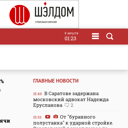
8 августа
01:23
ГЛАВНЫЕ НОВОСТИ
2%
а
В Саратове задержана
15:49
московский адвокат Надежда
Ерусланова
2
От "буранного
15:33
сячи
полустанка" к ударной стройке.