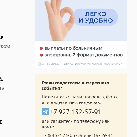
ве
ском
%
Стали свидетелем интересного
IV
события?
Поделитесь с нами новостью, фото
или видео в мессенджерах:
+7 927 132-57-91
д
или свяжитесь по телефону или
почте
+7 (8452) 23-03-59
или
39-39-41