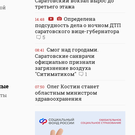
Саратовский вокзал вырос до
третьего этажа
кой
Определена
14:48
подсудность дела о ночном ДТП
саратовского вице-губернатора
5
Смог над городами.
08:41
Саратовские санврачи
официально признали
загрязнение воздуха
"Ситиматиком"
1
ные
Олег Костин станет
07:50
областным министром
аты
здравоохранения