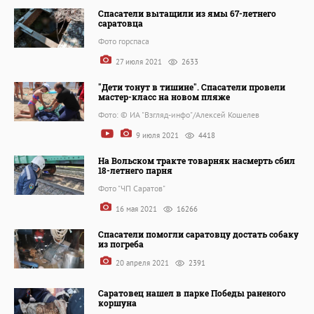
Спасатели вытащили из ямы 67-летнего
саратовца
Фото горспаса
27 июля 2021
2633
"Дети тонут в тишине". Спасатели провели
мастер-класс на новом пляже
Фото: © ИА "Взгляд-инфо"/Алексей Кошелев
9 июля 2021
4418
На Вольском тракте товарняк насмерть сбил
18-летнего парня
Фото "ЧП Саратов"
16 мая 2021
16266
Спасатели помогли саратовцу достать собаку
из погреба
20 апреля 2021
2391
Саратовец нашел в парке Победы раненого
коршуна