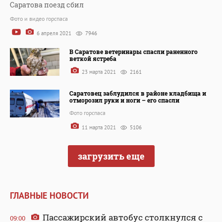
Саратова поезд сбил
Фото и видео горспаса
6 апреля 2021
7946
В Саратове ветеринары спасли раненного
веткой ястреба
23 марта 2021
2161
Саратовец заблудился в районе кладбища и
отморозил руки и ноги – его спасли
Фото горспаса
11 марта 2021
5106
загрузить еще
ГЛАВНЫЕ НОВОСТИ
Пассажирский автобус столкнулся с
09:00