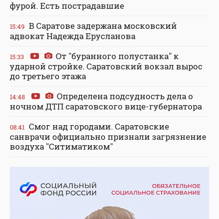
фурой. Есть пострадавшие
В Саратове задержана московский
15:49
адвокат Надежда Ерусланова
От "буранного полустанка" к
15:33
ударной стройке. Саратовский вокзал вырос
до третьего этажа
Определена подсудность дела о
14:48
ночном ДТП саратовского вице-губернатора
Смог над городами. Саратовские
08:41
санврачи официально признали загрязнение
воздуха "Ситиматиком"