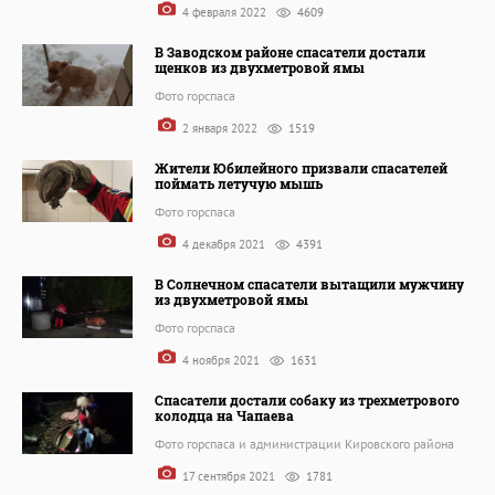
4 февраля 2022
4609
В Заводском районе спасатели достали
щенков из двухметровой ямы
Фото горспаса
2 января 2022
1519
Жители Юбилейного призвали спасателей
поймать летучую мышь
Фото горспаса
4 декабря 2021
4391
В Солнечном спасатели вытащили мужчину
из двухметровой ямы
Фото горспаса
4 ноября 2021
1631
Спасатели достали собаку из трехметрового
колодца на Чапаева
Фото горспаса и администрации Кировского района
17 сентября 2021
1781