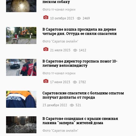
песком собаку
Фото тг-канал мэрии
10 октября 2023
2469
В Саратове кошка просидела на дереве
четыре дня. Оттуда ее сняли спасатели
Фото "Саратов онлайн"
21 июля 2023
1412
В Саратове директор горспаса помог 10-
летнему велосипедисту
Фото тг-канал мэрии
17 июня 2023
2782
Саратовские спасатели с большим опытом
получат доплаты от города
23 декабря 2022
521
В Саратове сошедшая с крыши снежная
лавина "заперла" жителей дома
Фото "Саратов онлайн"