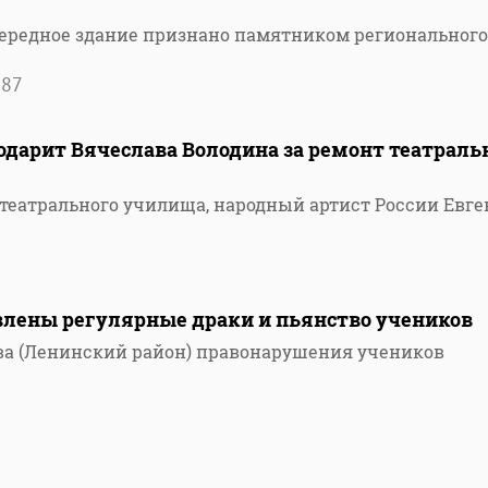
чередное здание признано памятником регионального
587
одарит Вячеслава Володина за ремонт театраль
театрального училища, народный артист России Евг
3
влены регулярные драки и пьянство учеников
ва (Ленинский район) правонарушения учеников