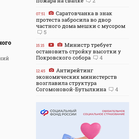
пожара на свалке
2
Саратовчанка в знак
07:51
протеста забросила во двор
частного дома мешки с мусором
5
ного
Министр требует
15:15
остановить стройку высотки у
Покровского собора
4
ений
Антирейтинг
12:45
экономических министерств
возглавила структура
Согомоновой-Бутылкина
4