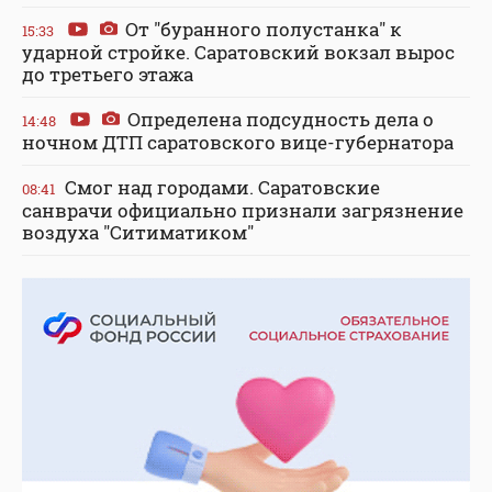
От "буранного полустанка" к
15:33
ударной стройке. Саратовский вокзал вырос
до третьего этажа
Определена подсудность дела о
14:48
ночном ДТП саратовского вице-губернатора
Смог над городами. Саратовские
08:41
санврачи официально признали загрязнение
воздуха "Ситиматиком"