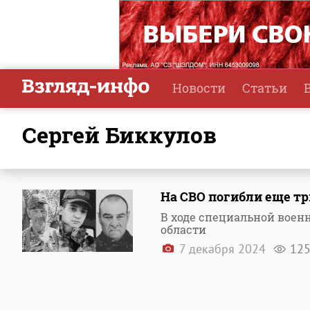
Новости
Статьи
Сергей Биккулов
На СВО погибли еще тр
В ходе специальной воен
области
7 декабря 2024
12