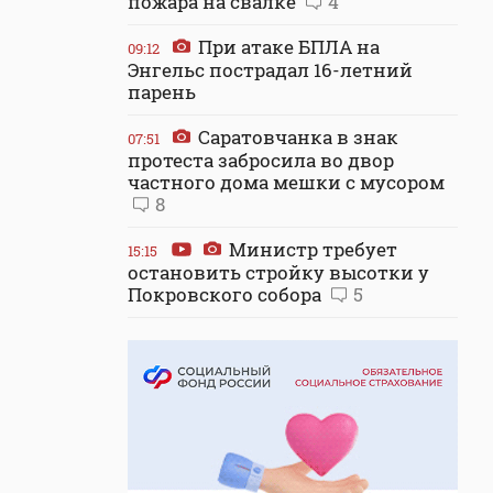
пожара на свалке
4
При атаке БПЛА на
09:12
Энгельс пострадал 16-летний
парень
Саратовчанка в знак
07:51
протеста забросила во двор
частного дома мешки с мусором
8
Министр требует
15:15
остановить стройку высотки у
Покровского собора
5