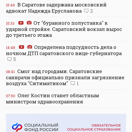
В Саратове задержана московский
15:49
адвокат Надежда Ерусланова
2
От "буранного полустанка" к
15:33
ударной стройке. Саратовский вокзал вырос
до третьего этажа
Определена подсудность дела о
14:48
ночном ДТП саратовского вице-губернатора
5
Смог над городами. Саратовские
08:41
санврачи официально признали загрязнение
воздуха "Ситиматиком"
1
Олег Костин станет областным
07:50
министром здравоохранения