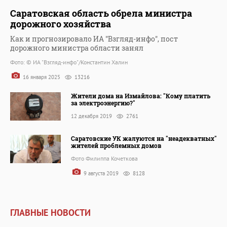
Саратовская область обрела министра
дорожного хозяйства
Как и прогнозировало ИА "Взгляд-инфо", пост
дорожного министра области занял
Фото: © ИА "Взгляд-инфо"/Константин Халин
16 января 2025
13216
Жители дома на Измайлова: "Кому платить
за электроэнергию?"
12 декабря 2019
2761
Саратовские УК жалуются на "неадекватных"
жителей проблемных домов
Фото Филиппа Кочеткова
9 августа 2019
8128
ГЛАВНЫЕ НОВОСТИ