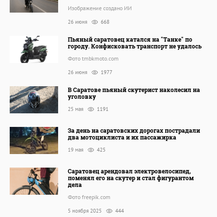
Изображение создано ИИ
26 июня
668
Пьяный саратовец катался на "Танке" по
городу. Конфисковать транспорт не удалось
Фото tmbkmoto.com
26 июня
1977
В Саратове пьяный скутерист наколесил на
уголовку
25 мая
1191
За день на саратовских дорогах пострадали
два мотоциклиста и их пассажирка
19 мая
425
Саратовец арендовал электровелосипед,
поменял его на скутер и стал фигурантом
дела
Фото freepik.com
5 ноября 2025
444