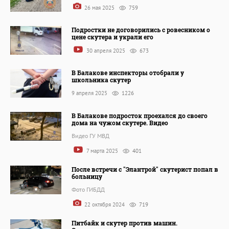
26 мая 2025
759
Подростки не договорились с ровесником о
цене скутера и украли его
30 апреля 2025
673
В Балакове инспекторы отобрали у
школьника скутер
9 апреля 2025
1226
В Балакове подросток проехался до своего
дома на чужом скутере. Видео
Видео ГУ МВД
7 марта 2025
401
После встречи с "Элантрой" скутерист попал в
больницу
Фото ГИБДД
22 октября 2024
719
Питбайк и скутер против машин.