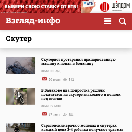
скутер
Скутерист протаранил припаркованную
машину и попал в больницу
Фото ГИБДД
20 июля
542
В Балакове два подростка решили
покататься на скутере знакомого и попали
под статью
Фото ГУ МВД
17 июля
581
Саратовские врачи о мопедах и скутерах:
каждый день 3-4 ребенка получают травмы