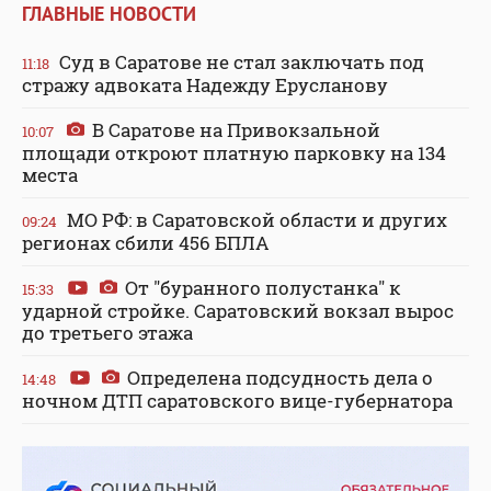
ГЛАВНЫЕ НОВОСТИ
Суд в Саратове не стал заключать под
11:18
стражу адвоката Надежду Ерусланову
В Саратове на Привокзальной
10:07
площади откроют платную парковку на 134
места
МО РФ: в Саратовской области и других
09:24
регионах сбили 456 БПЛА
От "буранного полустанка" к
15:33
ударной стройке. Саратовский вокзал вырос
до третьего этажа
Определена подсудность дела о
14:48
ночном ДТП саратовского вице-губернатора