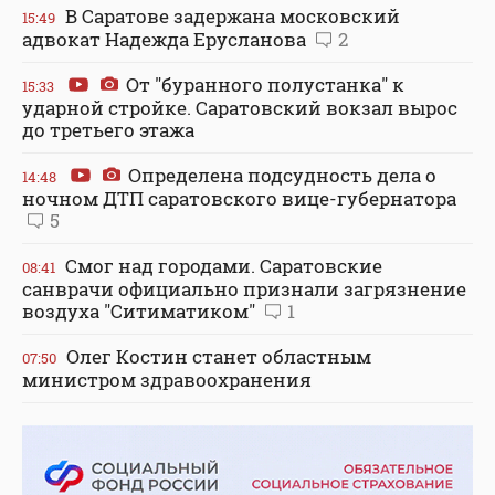
В Саратове задержана московский
15:49
адвокат Надежда Ерусланова
2
От "буранного полустанка" к
15:33
ударной стройке. Саратовский вокзал вырос
до третьего этажа
Определена подсудность дела о
14:48
ночном ДТП саратовского вице-губернатора
5
Смог над городами. Саратовские
08:41
санврачи официально признали загрязнение
воздуха "Ситиматиком"
1
Олег Костин станет областным
07:50
министром здравоохранения