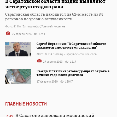
В Саратовской области поздно выявляют
четвертую стадию рака
Саратовская область находится на 62-м месте из 84
регионов по уровню запущенности
Фото: © ИА "Взгляд-инфо"/Алексей Кошелев
25 апреля 2024
8711
Сергей Вертянкин: "В Саратовской области
снижается смертность от онкологии"
Фото: © ИА "Взгляд-инфо"/Алексей Кошелев
27 апреля 2023
1217
Каждый пятый саратовец умирает от рака в
течение года после диагноза
17 февраля 2020
12047
ГЛАВНЫЕ НОВОСТИ
В Саратове задержана московский
15:49