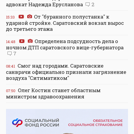
адвокат Надежда Ерусланова
2
От "буранного полустанка" к
15:33
ударной стройке. Саратовский вокзал вырос
до третьего этажа
Определена подсудность дела о
14:48
ночном ДТП саратовского вице-губернатора
7
Смог над городами. Саратовские
08:41
санврачи официально признали загрязнение
воздуха "Ситиматиком"
Олег Костин станет областным
07:50
министром здравоохранения