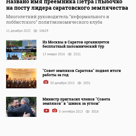
Названо имя преемника Петра Глыбочко
на посту лидера саратовского землячества
Многолетний руководитель "неформального и
лоббистского" политэкономического клуба
11 декабря 2025
10629
Из Москвы в Саратов организуется
бесплатный паломнический тур
13 января 2016
2521
"Совет земляков Саратова" подвел итоги
работы за год
30 декабря 2015
2031
Министр пригласил членов "Совета
земляков" в "шинок за углом"
8 сентября 2013
3016