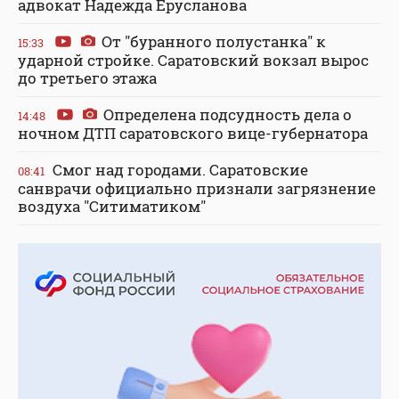
адвокат Надежда Ерусланова
От "буранного полустанка" к
15:33
ударной стройке. Саратовский вокзал вырос
до третьего этажа
Определена подсудность дела о
14:48
ночном ДТП саратовского вице-губернатора
Смог над городами. Саратовские
08:41
санврачи официально признали загрязнение
воздуха "Ситиматиком"