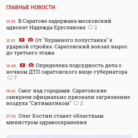
ГЛАВНЫЕ НОВОСТИ
В Саратове задержана московский
15:49
адвокат Надежда Ерусланова
2
От "буранного полустанка" к
15:33
ударной стройке. Саратовский вокзал вырос
до третьего этажа
Определена подсудность дела о
14:48
ночном ДТП саратовского вице-губернатора
7
Смог над городами. Саратовские
08:41
санврачи официально признали загрязнение
воздуха "Ситиматиком"
2
Олег Костин станет областным
07:50
министром здравоохранения