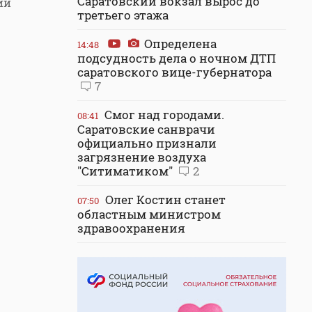
Саратовский вокзал вырос до
ии
третьего этажа
Определена
14:48
подсудность дела о ночном ДТП
саратовского вице-губернатора
7
Смог над городами.
08:41
Саратовские санврачи
официально признали
загрязнение воздуха
"Ситиматиком"
2
Олег Костин станет
07:50
областным министром
здравоохранения