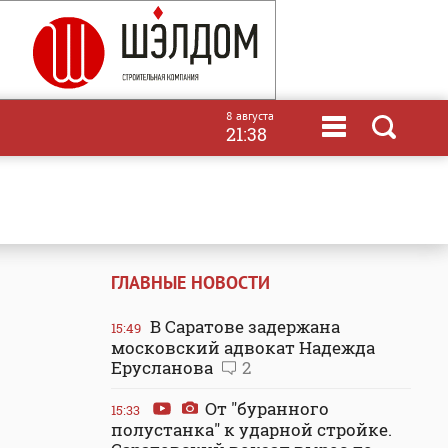
8 августа
21:38
ГЛАВНЫЕ НОВОСТИ
В Саратове задержана
15:49
московский адвокат Надежда
Ерусланова
2
От "буранного
15:33
полустанка" к ударной стройке.