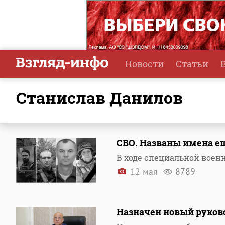
Новости
Статьи
Станислав Данилов
СВО. Названы имена е
В ходе специальной воен
12 мая
8789
Назначен новый руково